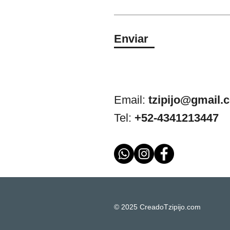
Enviar
Email:
tzipijo@gmail.
Tel:
+52-4341213447
© 2025 CreadoTzipijo.com